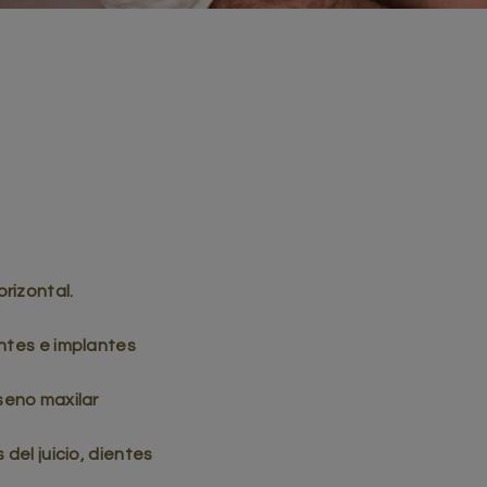
rizontal.
entes e implantes
seno maxilar
del juicio, dientes