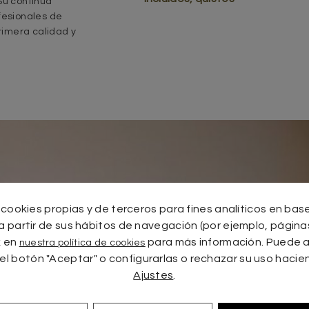
Su continua
fesionales de
rimera calidad y
 cookies propias y de terceros para fines analíticos en base 
tu cita hoy mismo
 partir de sus hábitos de navegación (por ejemplo, páginas
k en
para más información. Puede 
nuestra política de cookies
el botón "Aceptar" o configurarlas o rechazar su uso hacien
Valoración gratuita
Ajustes
.