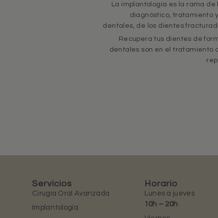
La implantología es la rama de
diagnóstico, tratamiento y
dentales, de los dientes fracturad
Recupera tus dientes de form
dentales son en el tratamiento 
rep
Servicios
Horario
Cirugía Oral Avanzada
Lunes a jueves
10h – 20h
Implantología