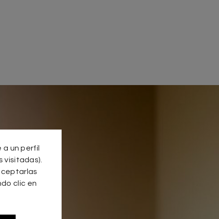
a un perfil
 visitadas).
aceptarlas
do clic en