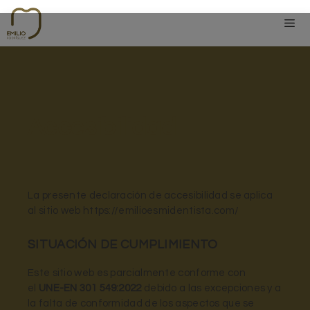
Accesibilidad
La presente declaración de accesibilidad se aplica
al sitio web https://emilioesmidentista.com/
SITUACIÓN DE CUMPLIMIENTO
Este sitio web es parcialmente conforme con
el
UNE-EN 301 549:2022
debido a las excepciones y a
la falta de conformidad de los aspectos que se