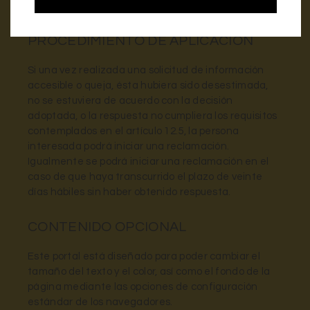
una solicitud razonable y legítima.
PROCEDIMIENTO DE APLICACIÓN
Si una vez realizada una solicitud de información
accesible o queja, ésta hubiera sido desestimada,
no se estuviera de acuerdo con la decisión
adoptada, o la respuesta no cumpliera los requisitos
contemplados en el artículo 12.5, la persona
interesada podrá iniciar una reclamación.
Igualmente se podrá iniciar una reclamación en el
caso de que haya transcurrido el plazo de veinte
días hábiles sin haber obtenido respuesta.
CONTENIDO OPCIONAL
Este portal está diseñado para poder cambiar el
tamaño del texto y el color, así como el fondo de la
página mediante las opciones de configuración
estándar de los navegadores.