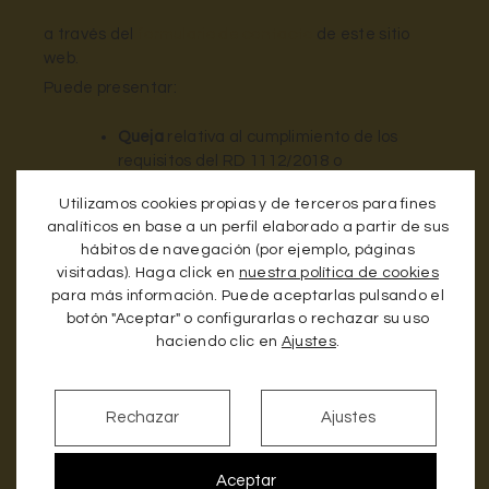
a través del
formulario de contacto
de este sitio
web.
Puede presentar:
Queja
relativa al cumplimiento de los
requisitos del RD 1112/2018 o
Utilizamos cookies propias y de terceros para fines
Solicitud de Información accesible
relativa
analíticos en base a un perfil elaborado a partir de sus
a:Contenidos que están excluidos del
hábitos de navegación (por ejemplo, páginas
ámbito de aplicación del RD 1112/2018
visitadas). Haga click en
nuestra política de cookies
según lo establecido por el artículo 3,
para más información. Puede aceptarlas pulsando el
apartado 4.Contenidos que están exentos
botón "Aceptar" o configurarlas o rechazar su uso
del cumplimiento de los requisitos de
haciendo clic en
Ajustes
.
accesibilidad por imponer una carga
desproporcionada.
Rechazar
Ajustes
En la Solicitud de información accesible, se debe
concretar, con toda claridad, los hechos, razones y
petición que permitan constatar que se trata de
Aceptar