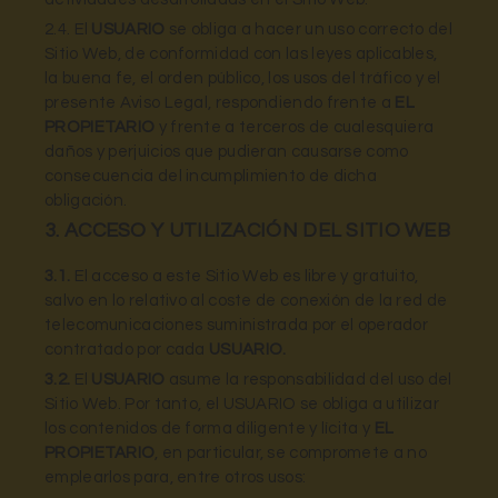
2.4. El
USUARIO
se obliga a hacer un uso correcto del
Sitio Web, de conformidad con las leyes aplicables,
la buena fe, el orden público, los usos del tráfico y el
presente Aviso Legal, respondiendo frente a
EL
PROPIETARIO
y frente a terceros de cualesquiera
daños y perjuicios que pudieran causarse como
consecuencia del incumplimiento de dicha
obligación.
3. ACCESO Y UTILIZACIÓN DEL SITIO WEB
3.1.
El acceso a este Sitio Web es libre y gratuito,
salvo en lo relativo al coste de conexión de la red de
telecomunicaciones suministrada por el operador
contratado por cada
USUARIO.
3.2.
El
USUARIO
asume la responsabilidad del uso del
Sitio Web. Por tanto, el USUARIO se obliga a utilizar
los contenidos de forma diligente y lícita y
EL
PROPIETARIO
, en particular, se compromete a no
emplearlos para, entre otros usos: