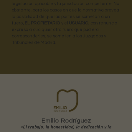
legislación aplicable y la jurisdicción competente. No
obstante, para los casos en que la normativa prevea
la posibilidad de que las partes se sometan a un
fuero,
EL PROPIETARIO
y el
USUARIO
, con renuncia
expresa a cualquier otro fuero que pudiera
corresponderles, se someten a los Juzgados y
Tribunales de Madrid.
Emilio Rodríguez
«El trabajo, la honestidad, la dedicación y la