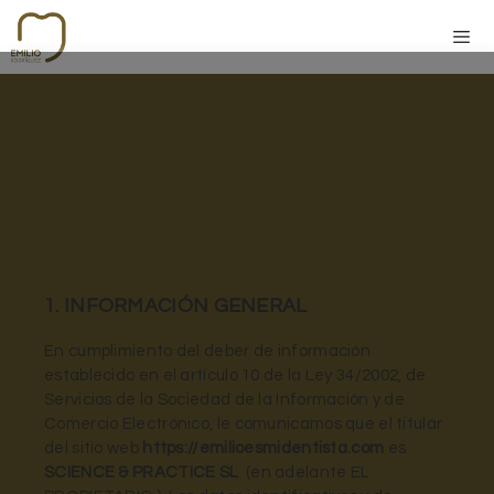
Aviso Legal
1. INFORMACIÓN GENERAL
En cumplimiento del deber de información
establecido en el artículo 10 de la Ley 34/2002, de
Servicios de la Sociedad de la Información y de
Comercio Electrónico, le comunicamos que el titular
del sitio web
https://emilioesmidentista.com
es
SCIENCE & PRACTICE SL
(en adelante EL