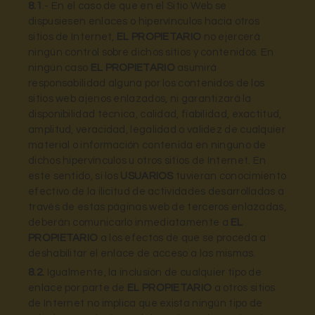
8.1
.- En el caso de que en el Sitio Web se
dispusiesen enlaces o hipervínculos hacia otros
sitios de Internet,
EL PROPIETARIO
no ejercerá
ningún control sobre dichos sitios y contenidos. En
ningún caso
EL PROPIETARIO
asumirá
responsabilidad alguna por los contenidos de los
sitios web ajenos enlazados, ni garantizará la
disponibilidad técnica, calidad, fiabilidad, exactitud,
amplitud, veracidad, legalidad o validez de cualquier
material o información contenida en ninguno de
dichos hipervínculos u otros sitios de Internet. En
este sentido, si los
USUARIOS
tuvieran conocimiento
efectivo de la ilicitud de actividades desarrolladas a
través de estas páginas web de terceros enlazadas,
deberán comunicarlo inmediatamente a
EL
PROPIETARIO
a los efectos de que se proceda a
deshabilitar el enlace de acceso a las mismas.
8.2.
Igualmente, la inclusión de cualquier tipo de
enlace por parte de
EL PROPIETARIO
a otros sitios
de Internet no implica que exista ningún tipo de