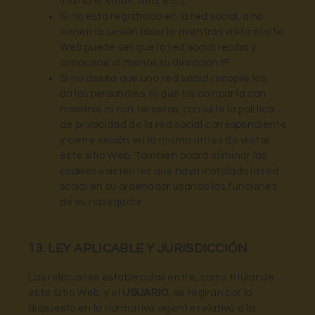
(nombre, email, foto, etc.).
Si no está registrado en la red social, o no
tienen la sesión abierta mientras visita el sitio
Web puede ser que la red social reciba y
almacene al menos su dirección IP.
Si no desea que una red social recopile los
datos personales, ni que los comparta con
nosotros ni con terceros, consulte la política
de privacidad de la red social correspondiente
y cierre sesión en la misma antes de visitar
este sitio Web. También podrá eliminar las
cookies existentes que haya instalado la red
social en su ordenador usando las funciones
de su navegador.
13. LEY APLICABLE Y JURISDICCIÓN
Las relaciones establecidas entre, como titular de
este Sitio Web, y el
USUARIO
, se regirán por lo
dispuesto en la normativa vigente relativa a la