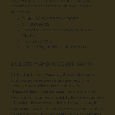
PROPIETARIO ). Los datos identificativos y de
contacto con los titulares del sitio web son los
siguientes:
Titular: SCIENCE & PRACTICE SL
CIF: B86899192
Domicilio: Ronda de Segovia, 31, 28005
(Madrid)
Tfno: 91 3545050
E-mail: info@emilioesmidentista.com
2. OBJETO Y ÁMBITO DE APLICACIÓN
2.1
. Mediante este Aviso Legal se establecen las
condiciones generales de uso que regulan el
acceso, navegación y uso del sitio web
https://emilioesmidentista.com
(en adelante, Sitio
Web), así como las responsabilidades derivadas de la
utilización de sus contenidos. Adicionalmente, la
prestación de determinados servicios o actividades
en el marco del Sitio Web podrán quedar asimismo