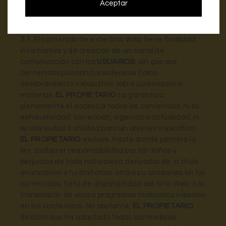
Aceptar
7. EXCLUSIÓN DE GARANTÍAS Y
RESPONSABILIDAD
7.1.
El contenido de este Sitio Web tiene finalidad
informativa y de creación de un canal de
comunicación con los
USUARIOS
, sin que sus
contenidos puedan considerarse como
asesoramiento exhaustivo sobre cualesquiera
materias.
EL PROPIETARIO
no garantiza
plenamente el acceso a todos los contenidos, ni su
exhaustividad, corrección, vigencia o actualidad, ni
su idoneidad o utilidad para un objetivo específico.
EL PROPIETARIO
excluye, hasta donde permita la
ley, cualquier responsabilidad por los daños y
perjuicios de toda naturaleza derivados de, a título
enunciativo y no limitativo: errores u omisiones en los
contenidos, falta de disponibilidad del Sitio Web, o la
transmisión de virus o programas maliciosos o lesivos
en los contenidos. No obstante,
EL PROPIETARIO
declara que ha adoptado todas las medidas